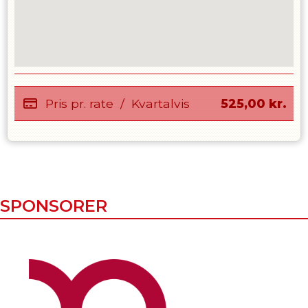
Pris pr. rate
/
Kvartalvis
525,00
kr.
SPONSORER