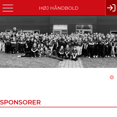
HØJ HÅNDBOLD
SPONSORER