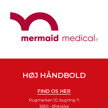
HØJ HÅNDBOLD
FIND OS HER
Rugmarken 10, bygning 11
3650 - Ølstykke