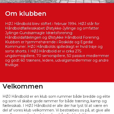
Om klubben
HØJ Håndbold blev stiftet i februar 1994. HØJ står for
Håndboldfællesskabet Ølstykke-Jyllinge og omfatter
Jyllinge-Gundsømagle Idrætsforening
Håndboldafdelingen og Ølstykke Håndbold Forening.
Klubben er hjemmehørende i Roskilde og Egedal
Kommuner. HØJ Håndbolds spilledragt er hvid trøje og
sorte shorts. I HØJ Håndbold er vi cirka 275
ungdomsspillere, 70 seniorspillere, 50 passive medlemmer
og godt 60 trænere, ledere, udvalgsmedlemmer og andre
frivillige.
Velkommen
HØJ Håndbold er en klub som rummer både bredde og elite
og som vil skabe gode rammer for både træning, kamp og
fællesskab. I HØJ Håndbold er alle der har lyst til at være en
del af vores klub velkommen. Vi bestræbes os på, at give alle