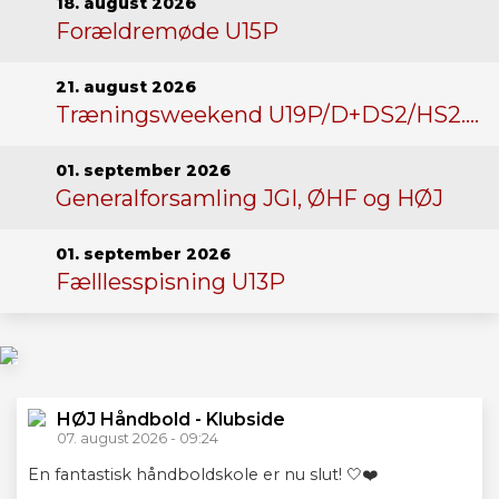
18. august 2026
Forældremøde U15P
21. august 2026
Træningsweekend U19P/D+DS2/HS2. Tutten bruges on-off
01. september 2026
Generalforsamling JGI, ØHF og HØJ
01. september 2026
Fælllesspisning U13P
HØJ
Håndbold
HØJ Håndbold - Klubside
-
07. august 2026 - 09:24
Klubside
synes godt om
En fantastisk håndboldskole er nu slut! 🤍❤️