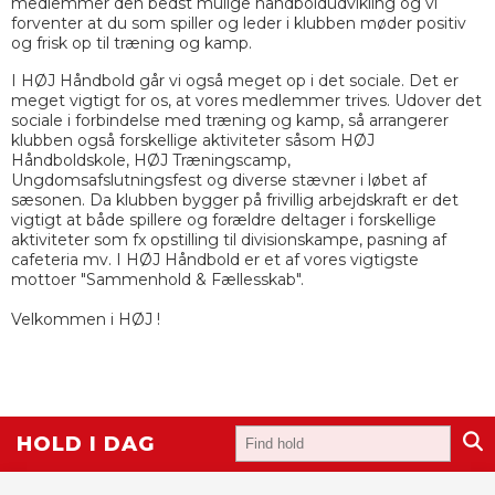
medlemmer den bedst mulige håndboldudvikling og vi
forventer at du som spiller og leder i klubben møder positiv
og frisk op til træning og kamp.
I HØJ Håndbold går vi også meget op i det sociale. Det er
meget vigtigt for os, at vores medlemmer trives. Udover det
sociale i forbindelse med træning og kamp, så arrangerer
klubben også forskellige aktiviteter såsom HØJ
Håndboldskole, HØJ Træningscamp,
Ungdomsafslutningsfest og diverse stævner i løbet af
sæsonen. Da klubben bygger på frivillig arbejdskraft er det
vigtigt at både spillere og forældre deltager i forskellige
aktiviteter som fx opstilling til divisionskampe, pasning af
cafeteria mv. I HØJ Håndbold er et af vores vigtigste
mottoer "Sammenhold & Fællesskab".
Velkommen i HØJ !
HOLD I DAG