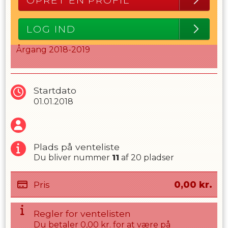
OPRET EN PROFIL
LOG IND
Årgang 2018-2019
Startdato
01.01.2018
Plads på venteliste
Du bliver nummer
11
af
20
pladser
Pris
0,00
kr.
Regler for ventelisten
Du betaler
0,00
kr. for at være på