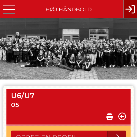
HØJ HÅNDBOLD
U6/U7
05